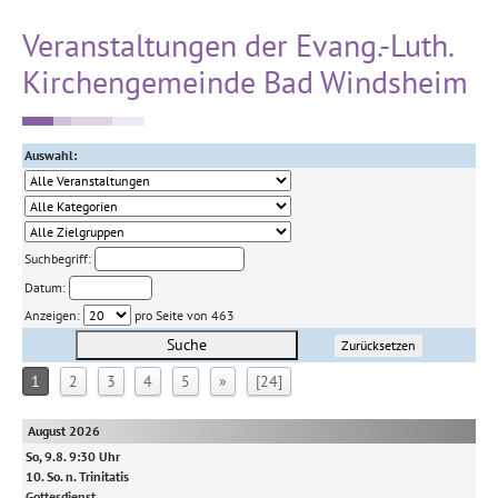
Veranstaltungen der Evang.-Luth.
Kirchengemeinde Bad Windsheim
Auswahl:
Suchbegriff:
Datum:
Anzeigen:
pro Seite von 463
Suche
Zurücksetzen
1
2
3
4
5
»
[24]
August 2026
So, 9.8. 9:30 Uhr
10. So. n. Trinitatis
Gottesdienst