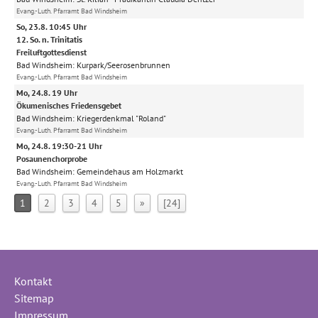
Evang.-Luth. Pfarramt Bad Windsheim
So, 23.8. 10:45 Uhr
12. So. n. Trinitatis
Freiluftgottesdienst
Bad Windsheim:
Kurpark/Seerosenbrunnen
Evang.-Luth. Pfarramt Bad Windsheim
Mo, 24.8. 19 Uhr
Ökumenisches Friedensgebet
Bad Windsheim:
Kriegerdenkmal "Roland"
Evang.-Luth. Pfarramt Bad Windsheim
Mo, 24.8. 19:30-21 Uhr
Posaunenchorprobe
Bad Windsheim:
Gemeindehaus am Holzmarkt
Evang.-Luth. Pfarramt Bad Windsheim
1
2
3
4
5
»
[24]
Kontakt
Sitemap
Impressum