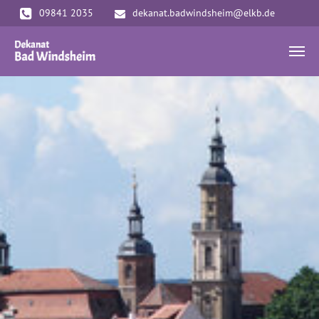
Zum Hauptinhalt springen
09841 2035
dekanat.badwindsheim@elkb.de