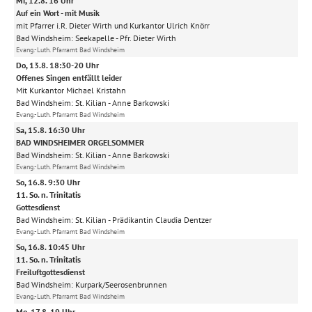
Mi, 12.8. 16 Uhr
Auf ein Wort - mit Musik
mit Pfarrer i.R. Dieter Wirth und Kurkantor Ulrich Knörr
Bad Windsheim:
Seekapelle
Pfr. Dieter Wirth
Evang.-Luth. Pfarramt Bad Windsheim
Do, 13.8. 18:30-20 Uhr
Offenes Singen entfällt leider
Mit Kurkantor Michael Kristahn
Bad Windsheim:
St. Kilian
Anne Barkowski
Evang.-Luth. Pfarramt Bad Windsheim
Sa, 15.8. 16:30 Uhr
BAD WINDSHEIMER ORGELSOMMER
Bad Windsheim:
St. Kilian
Anne Barkowski
Evang.-Luth. Pfarramt Bad Windsheim
So, 16.8. 9:30 Uhr
11. So. n. Trinitatis
Gottesdienst
Bad Windsheim:
St. Kilian
Prädikantin Claudia Dentzer
Evang.-Luth. Pfarramt Bad Windsheim
So, 16.8. 10:45 Uhr
11. So. n. Trinitatis
Freiluftgottesdienst
Bad Windsheim:
Kurpark/Seerosenbrunnen
Evang.-Luth. Pfarramt Bad Windsheim
Mo, 17.8. 19 Uhr