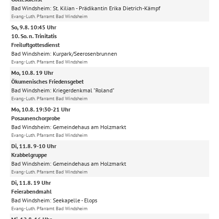
Bad Windsheim:
St. Kilian
Prädikantin Erika Dietrich-Kämpf
Evang.-Luth. Pfarramt Bad Windsheim
So, 9.8. 10:45 Uhr
10. So. n. Trinitatis
Freiluftgottesdienst
Bad Windsheim:
Kurpark/Seerosenbrunnen
Evang.-Luth. Pfarramt Bad Windsheim
Mo, 10.8. 19 Uhr
Ökumenisches Friedensgebet
Bad Windsheim:
Kriegerdenkmal "Roland"
Evang.-Luth. Pfarramt Bad Windsheim
Mo, 10.8. 19:30-21 Uhr
Posaunenchorprobe
Bad Windsheim:
Gemeindehaus am Holzmarkt
Evang.-Luth. Pfarramt Bad Windsheim
Di, 11.8. 9-10 Uhr
Krabbelgruppe
Bad Windsheim:
Gemeindehaus am Holzmarkt
Evang.-Luth. Pfarramt Bad Windsheim
Di, 11.8. 19 Uhr
Feierabendmahl
Bad Windsheim:
Seekapelle
Elops
Evang.-Luth. Pfarramt Bad Windsheim