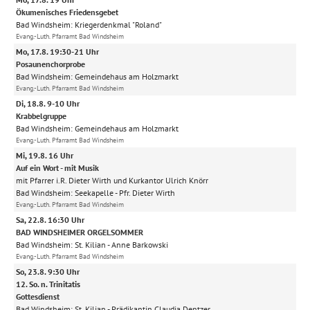
Ökumenisches Friedensgebet
Bad Windsheim:
Kriegerdenkmal "Roland"
Evang.-Luth. Pfarramt Bad Windsheim
Mo, 17.8. 19:30-21 Uhr
Posaunenchorprobe
Bad Windsheim:
Gemeindehaus am Holzmarkt
Evang.-Luth. Pfarramt Bad Windsheim
Di, 18.8. 9-10 Uhr
Krabbelgruppe
Bad Windsheim:
Gemeindehaus am Holzmarkt
Evang.-Luth. Pfarramt Bad Windsheim
Mi, 19.8. 16 Uhr
Auf ein Wort - mit Musik
mit Pfarrer i.R. Dieter Wirth und Kurkantor Ulrich Knörr
Bad Windsheim:
Seekapelle
Pfr. Dieter Wirth
Evang.-Luth. Pfarramt Bad Windsheim
Sa, 22.8. 16:30 Uhr
BAD WINDSHEIMER ORGELSOMMER
Bad Windsheim:
St. Kilian
Anne Barkowski
Evang.-Luth. Pfarramt Bad Windsheim
So, 23.8. 9:30 Uhr
12. So. n. Trinitatis
Gottesdienst
Bad Windsheim:
St. Kilian
Prädikantin Claudia Dentzer