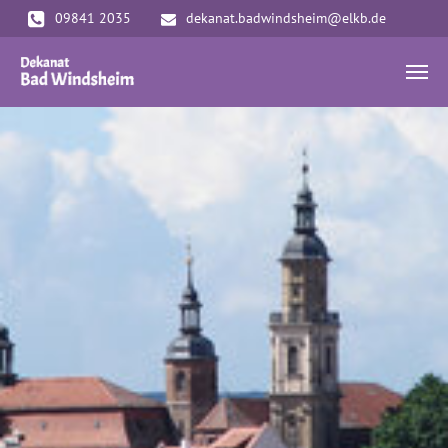
Zum Hauptinhalt springen
09841 2035
dekanat.badwindsheim@elkb.de