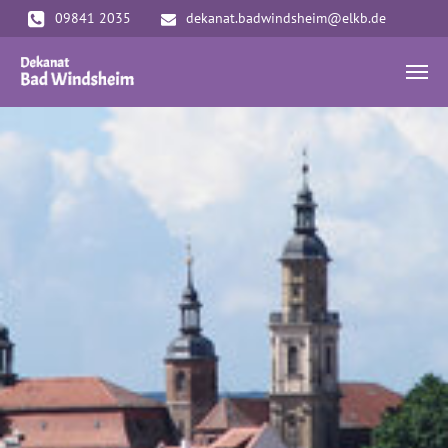
Zum Hauptinhalt springen
09841 2035
dekanat.badwindsheim@elkb.de