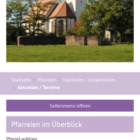
Sie sind hier:
Startseite
Pfarreien
Ickelheim / Lenkersheim
Aktuelles / Termine
Seitenmenü öffnen
Pfarreien im Überblick
Pfarrei wählen