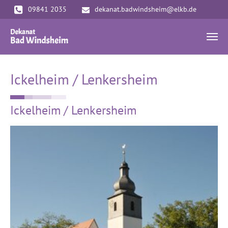
Zum Hauptinhalt springen
09841 2035
dekanat.badwindsheim@elkb.de
Ickelheim / Lenkersheim
Ickelheim / Lenkersheim