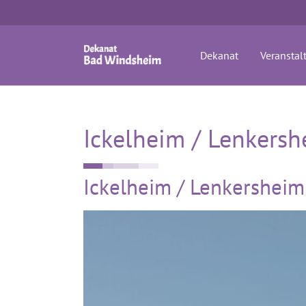
Zum Hauptinhalt springen
Dekanat
Veranstal
Ickelheim / Lenkers
Ickelheim / Lenkersheim