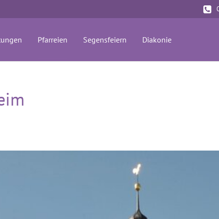
tungen
Pfarreien
Segensfeiern
Diakonie
heim