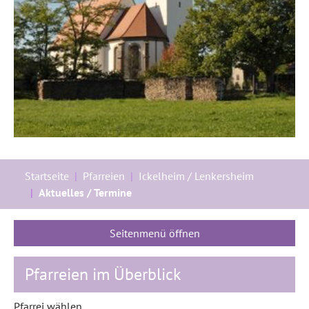
Sie sind hier:
Startseite
Pfarreien
Ickelheim / Lenkersheim
Aktuelles / Termine
Seitenmenü öffnen
Pfarreien im Überblick
Pfarrei wählen