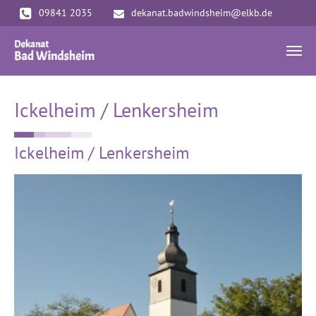
Zum Hauptinhalt springen
09841 2035
dekanat.badwindsheim@elkb.de
Ickelheim / Lenkersheim
Ickelheim / Lenkersheim