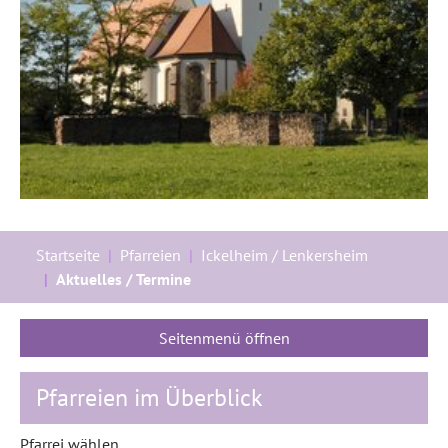
Sie sind hier:
Startseite
Pfarreien
Ickelheim / Lenkersheim
Aktuelles / Termine
Seitenmenü öffnen
Pfarreien im Überblick
Pfarrei wählen