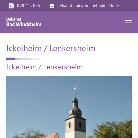
Zum Hauptinhalt springen
09841 2035
dekanat.badwindsheim@elkb.de
Ickelheim / Lenkersheim
Ickelheim / Lenkersheim