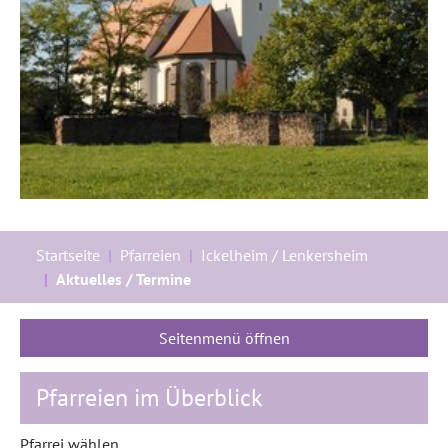
Sie sind hier:
Startseite
Pfarreien
Ickelheim / Lenkersheim
Aktuelles / Termine
Seitenmenü öffnen
Pfarreien im Überblick
Pfarrei wählen