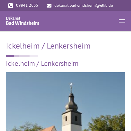
Zum Hauptinhalt springen
09841 2035
dekanat.badwindsheim@elkb.de
Ickelheim / Lenkersheim
Ickelheim / Lenkersheim