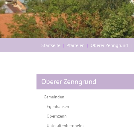
Sie sind hier:
Startseite
Pfarreien
Oberer Zenngrund
Oberer Zenngrund
Gemeinden
Egenhausen
Obernzenn
Unteraltenbernheim