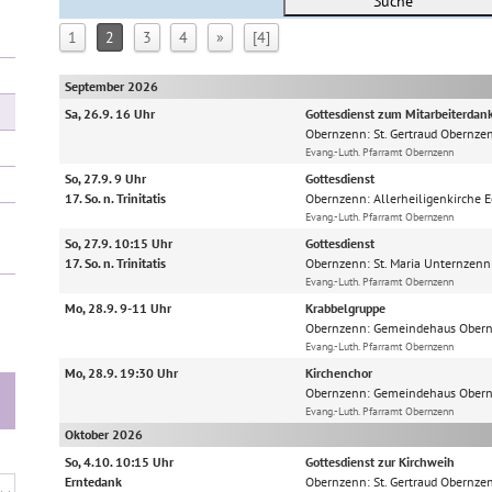
Suche
1
2
3
4
»
[4]
September 2026
Sa, 26.9. 16 Uhr
Gottesdienst zum Mitarbeiterdan
Obernzenn:
St. Gertraud Obernze
Evang.-Luth. Pfarramt Obernzenn
So, 27.9. 9 Uhr
Gottesdienst
17. So. n. Trinitatis
Obernzenn:
Allerheiligenkirche
Evang.-Luth. Pfarramt Obernzenn
So, 27.9. 10:15 Uhr
Gottesdienst
17. So. n. Trinitatis
Obernzenn:
St. Maria Unternzenn
Evang.-Luth. Pfarramt Obernzenn
Mo, 28.9. 9-11 Uhr
Krabbelgruppe
Obernzenn:
Gemeindehaus Ober
Evang.-Luth. Pfarramt Obernzenn
Mo, 28.9. 19:30 Uhr
Kirchenchor
Obernzenn:
Gemeindehaus Ober
Evang.-Luth. Pfarramt Obernzenn
Oktober 2026
So, 4.10. 10:15 Uhr
Gottesdienst zur Kirchweih
Erntedank
Obernzenn:
St. Gertraud Obernze