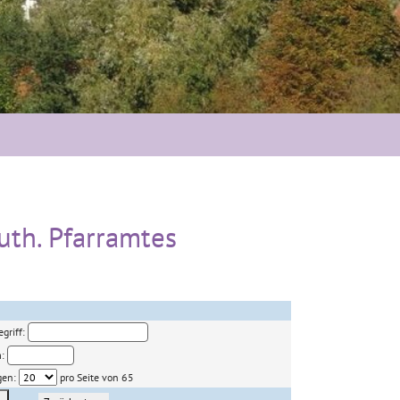
uth. Pfarramtes
griff:
m:
gen:
pro Seite von 65