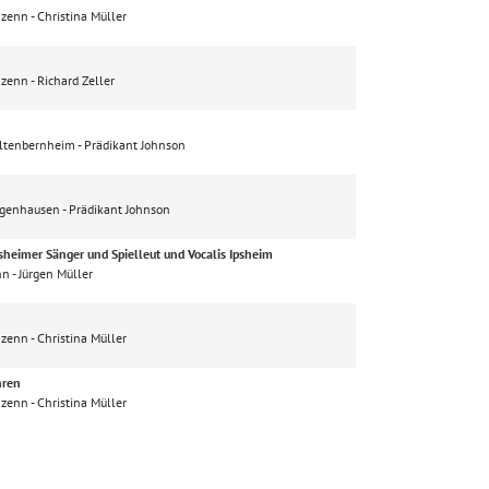
nzenn
Christina Müller
nzenn
Richard Zeller
altenbernheim
Prädikant Johnson
 Egenhausen
Prädikant Johnson
sheimer Sänger und Spielleut und Vocalis Ipsheim
nn
Jürgen Müller
nzenn
Christina Müller
hren
nzenn
Christina Müller