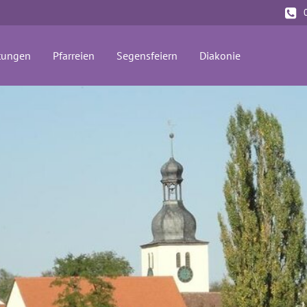
tungen
Pfarreien
Segensfeiern
Diakonie