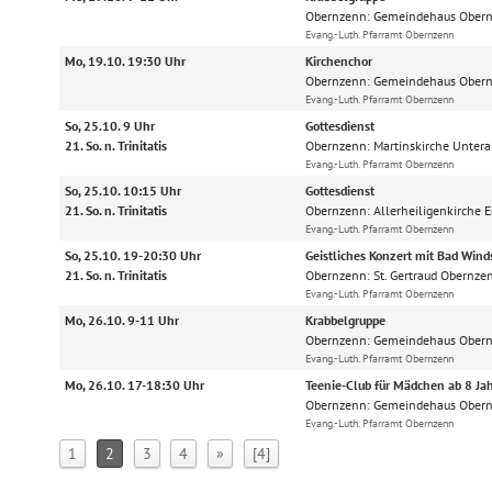
Obernzenn:
Gemeindehaus Ober
Evang.-Luth. Pfarramt Obernzenn
Mo, 19.10. 19:30 Uhr
Kirchenchor
Obernzenn:
Gemeindehaus Ober
Evang.-Luth. Pfarramt Obernzenn
So, 25.10. 9 Uhr
Gottesdienst
21. So. n. Trinitatis
Obernzenn:
Martinskirche Unter
Evang.-Luth. Pfarramt Obernzenn
So, 25.10. 10:15 Uhr
Gottesdienst
21. So. n. Trinitatis
Obernzenn:
Allerheiligenkirche
Evang.-Luth. Pfarramt Obernzenn
So, 25.10. 19-20:30 Uhr
Geistliches Konzert mit Bad Wind
21. So. n. Trinitatis
Obernzenn:
St. Gertraud Obernze
Evang.-Luth. Pfarramt Obernzenn
Mo, 26.10. 9-11 Uhr
Krabbelgruppe
Obernzenn:
Gemeindehaus Ober
Evang.-Luth. Pfarramt Obernzenn
Mo, 26.10. 17-18:30 Uhr
Teenie-Club für Mädchen ab 8 Ja
Obernzenn:
Gemeindehaus Ober
Evang.-Luth. Pfarramt Obernzenn
1
2
3
4
»
[4]