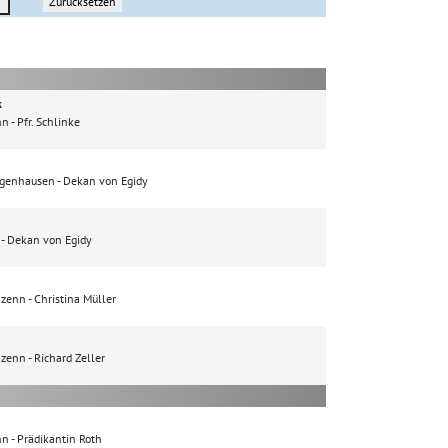
Zurücksetzen
k
nn
Pfr. Schlinke
 Egenhausen
Dekan von Egidy
Dekan von Egidy
nzenn
Christina Müller
nzenn
Richard Zeller
nn
Prädikantin Roth