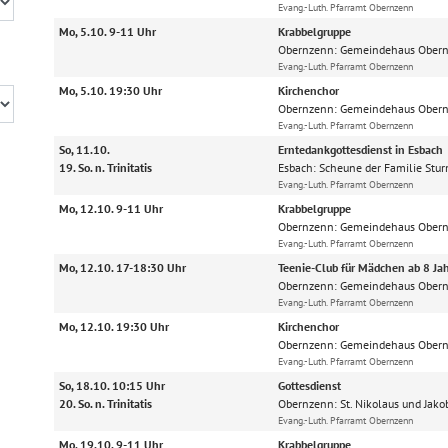
Evang.-Luth. Pfarramt Obernzenn
Mo, 5.10. 9-11 Uhr
Krabbelgruppe
Obernzenn:
Gemeindehaus Ober
Evang.-Luth. Pfarramt Obernzenn
Mo, 5.10. 19:30 Uhr
Kirchenchor
Obernzenn:
Gemeindehaus Ober
Evang.-Luth. Pfarramt Obernzenn
So, 11.10.
Erntedankgottesdienst in Esbach
19. So. n. Trinitatis
Esbach:
Scheune der Familie Stu
Evang.-Luth. Pfarramt Obernzenn
Mo, 12.10. 9-11 Uhr
Krabbelgruppe
Obernzenn:
Gemeindehaus Ober
Evang.-Luth. Pfarramt Obernzenn
Mo, 12.10. 17-18:30 Uhr
Teenie-Club für Mädchen ab 8 Ja
Obernzenn:
Gemeindehaus Ober
Evang.-Luth. Pfarramt Obernzenn
Mo, 12.10. 19:30 Uhr
Kirchenchor
Obernzenn:
Gemeindehaus Ober
Evang.-Luth. Pfarramt Obernzenn
So, 18.10. 10:15 Uhr
Gottesdienst
20. So. n. Trinitatis
Obernzenn:
St. Nikolaus und Jak
Evang.-Luth. Pfarramt Obernzenn
Mo, 19.10. 9-11 Uhr
Krabbelgruppe