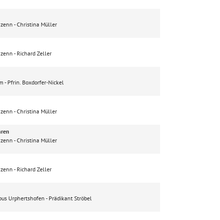
nzenn
Christina Müller
nzenn
Richard Zeller
rm
Pfrin. Boxdorfer-Nickel
nzenn
Christina Müller
hren
nzenn
Christina Müller
nzenn
Richard Zeller
obus Urphertshofen
Prädikant Ströbel