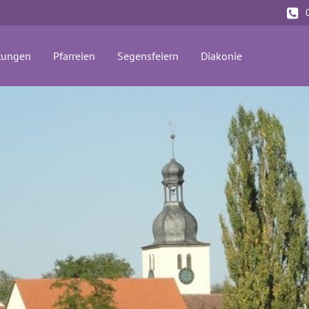
tungen
Pfarreien
Segensfeiern
Diakonie