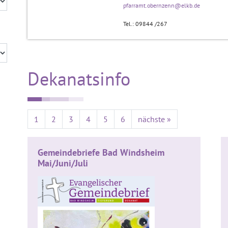
pfarramt.obernzenn@elkb.de
Tel.: 09844 /267
Dekanatsinfo
1
2
3
4
5
6
nächste »
Gemeindebriefe Bad Windsheim
Mai/Juni/Juli