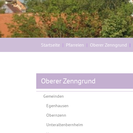
Sie sind hier:
Startseite
Pfarreien
Oberer Zenngrund
Oberer Zenngrund
Gemeinden
Egenhausen
Obernzenn
Unteraltenbernheim