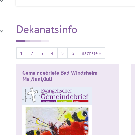
Dekanatsinfo
1
2
3
4
5
6
nächste »
Gemeindebriefe Bad Windsheim
Mai/Juni/Juli