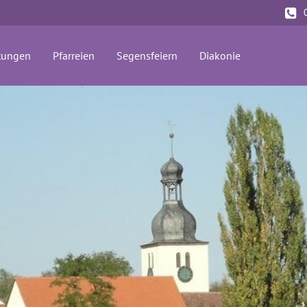
tungen
Pfarreien
Segensfeiern
Diakonie