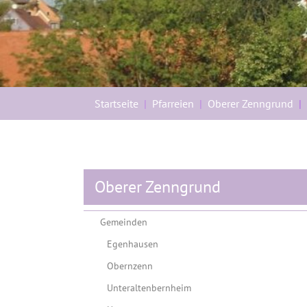
Sie sind hier:
Startseite
Pfarreien
Oberer Zenngrund
Oberer Zenngrund
Gemeinden
Egenhausen
Obernzenn
Unteraltenbernheim