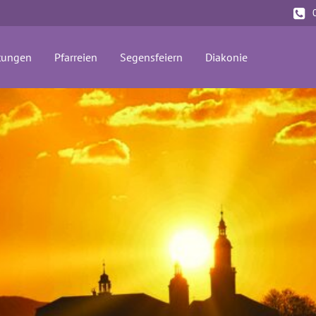
(current)
tungen
Pfarreien
Segensfeiern
Diakonie