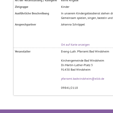
Art der Veranstaltung / Kategorie
keine Angabe
Zielgruppe
Kinder
Ausführliche Beschreibung
In unserem Kindergottesdienst stehen di
Gemeinsam spielen, singen, basteln und 
Ansprechpartner
Johanna Schröppel
Ort auf Karte anzeigen
Veranstalter
Evang.-Luth. Pfarramt Bad Windsheim
Kirchengemeinde Bad Windsheim
Dr.-Martin-Luther-Platz 3
91438
Bad Windsheim
pfarramt.badwindsheim@elkb.de
09841/2118