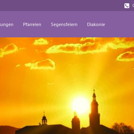
(current)
tungen
Pfarreien
Segensfeiern
Diakonie