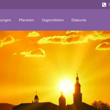
(current)
tungen
Pfarreien
Segensfeiern
Diakonie