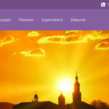
(current)
tungen
Pfarreien
Segensfeiern
Diakonie