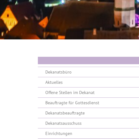
Dekanatsbüro
Aktuelles
Offene Stellen im Dekanat
Beauftragte für Gottesdienst
Dekanatsbeauftragte
Dekanatsausschuss
Einrichtungen