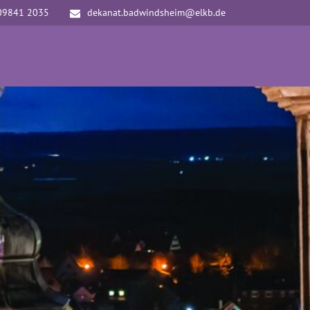
09841 2035
dekanat.badwindsheim@elkb.de