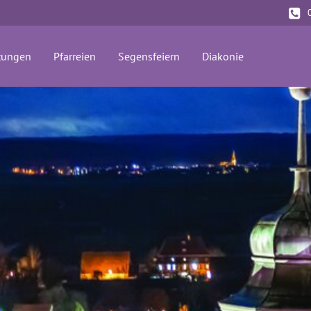
tungen
Pfarreien
Segensfeiern
Diakonie