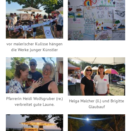
vor malerischer Kulisse hängen
die Werke junger Künstler
Pfarrerin Heidi Wolfsgruber (re.)
Helga Malcher (li.) und Brigitte
verbreitet gute Laune.
Glaubauf