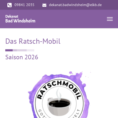
Zum Hauptinhalt springen
09841 2035
dekanat.badwindsheim@elkb.de
Das Ratsch-Mobil
Saison 2026