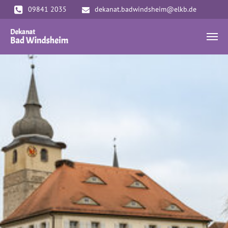
Zum Hauptinhalt springen
09841 2035
dekanat.badwindsheim@elkb.de