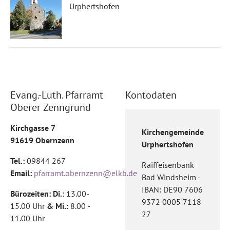
Urphertshofen
Evang.-Luth. Pfarramt
Kontodaten
Oberer Zenngrund
Kirchgasse 7
Kirchengemeinde
91619 Obernzenn
Urphertshofen
Tel.:
09844 267
Raiffeisenbank
Email:
pfarramt.obernzenn@elkb.de
Bad Windsheim -
IBAN: DE90 7606
Bürozeiten: Di.
: 13.00-
9372 0005 7118
15.00 Uhr
& Mi.:
8.00 -
27
11.00 Uhr