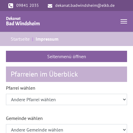
Zum Hauptinhalt springen
09841 2035
dekanat.badwindsheim@elkb.de
Sie sind hier:
Startseite
Impressum
Seitenmenü öffnen
Pfarreien im Überblick
Pfarrei wählen
Gemeinde wählen