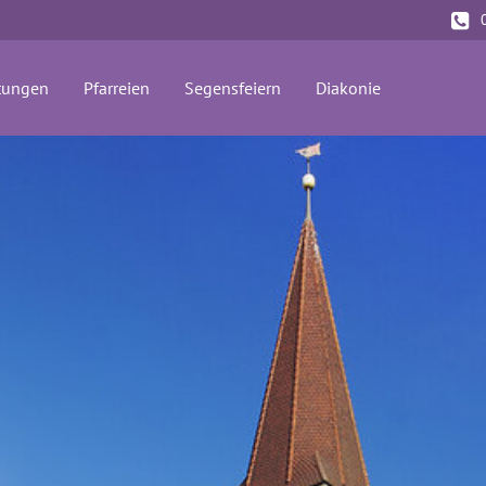
tungen
Pfarreien
Segensfeiern
Diakonie