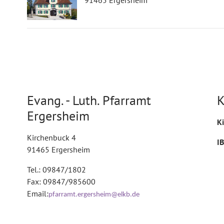
91465 Ergersheim
Evang. - Luth. Pfarramt
K
Ergersheim
K
Kirchenbuck 4
I
91465 Ergersheim
Tel.: 09847/1802
Fax: 09847/985600
Email:
pfarramt.ergersheim@elkb.de