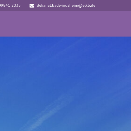
09841 2035
dekanat.badwindsheim@elkb.de