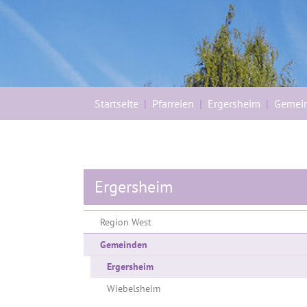
Sie sind hier:
Startseite
Pfarreien
Ergersheim
Gemei
Ergersheim
Region West
Gemeinden
(current)
Ergersheim
Wiebelsheim