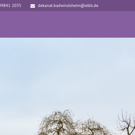
09841 2035
dekanat.badwindsheim@elkb.de