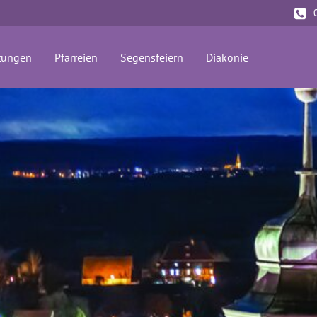
tungen
Pfarreien
Segensfeiern
Diakonie