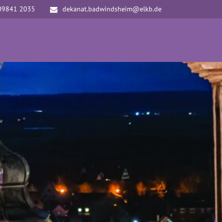
09841 2035
dekanat.badwindsheim@elkb.de