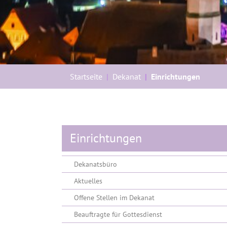
Sie sind hier:
Startseite
Dekanat
Einrichtungen
Einrichtungen
Dekanatsbüro
Aktuelles
Offene Stellen im Dekanat
Beauftragte für Gottesdienst