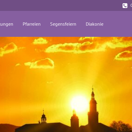
(current)
tungen
Pfarreien
Segensfeiern
Diakonie