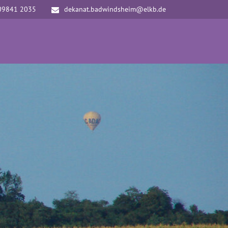
09841 2035
dekanat.badwindsheim@elkb.de