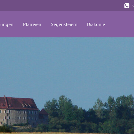
tungen
Pfarreien
Segensfeiern
Diakonie