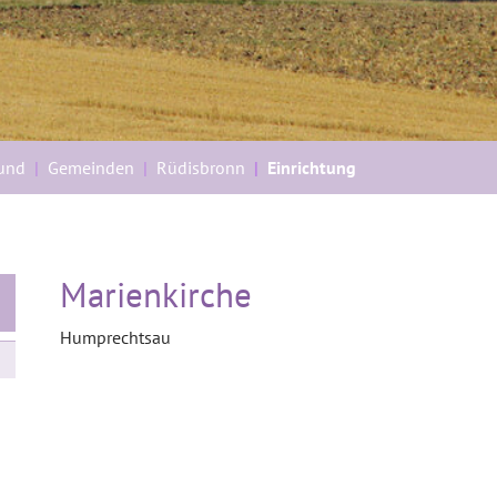
rund
Gemeinden
Rüdisbronn
Einrichtung
Marienkirche
Humprechtsau