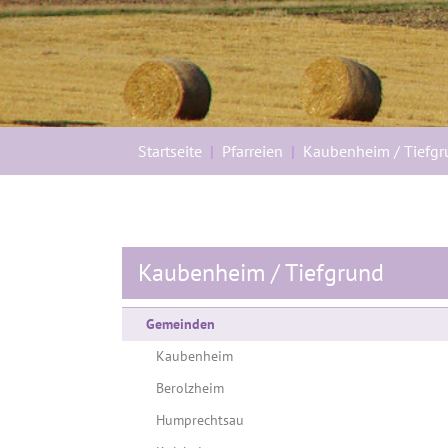
Sie sind hier:
Startseite
Pfarreien
Kaubenheim / Tiefg
Kaubenheim / Tiefgrund
Gemeinden
Kaubenheim
Berolzheim
Humprechtsau