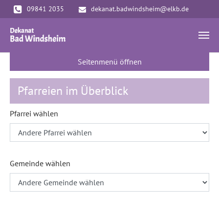
Zum Hauptinhalt springen
09841 2035
dekanat.badwindsheim@elkb.de
Seitenmenü öffnen
Pfarreien im Überblick
Pfarrei wählen
Gemeinde wählen