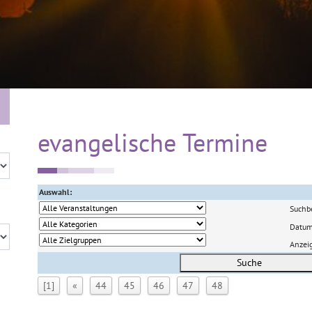
evangelische Termine
Auswahl:
Suchbe
Datu
Anzei
Suche
[1]
«
44
45
46
47
48