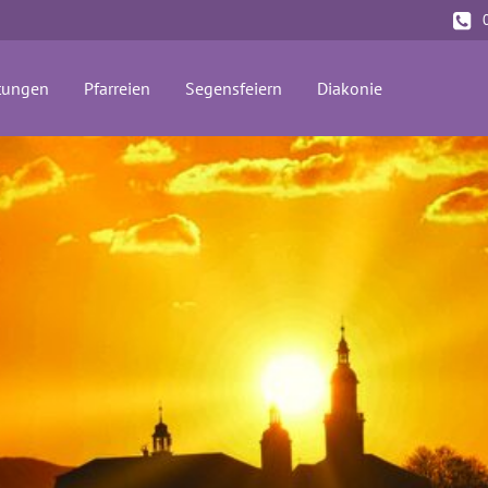
(current)
tungen
Pfarreien
Segensfeiern
Diakonie