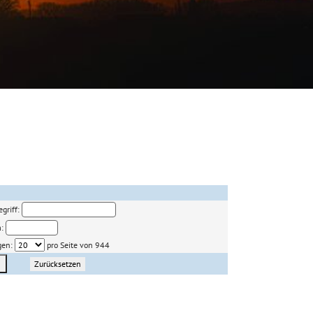
griff:
m:
gen:
pro Seite von 944
Zurücksetzen