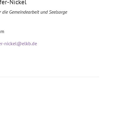
fer-Nickel
ür die Gemeindearbeit und Seelsorge
im
er-nickel@elkb.de
7