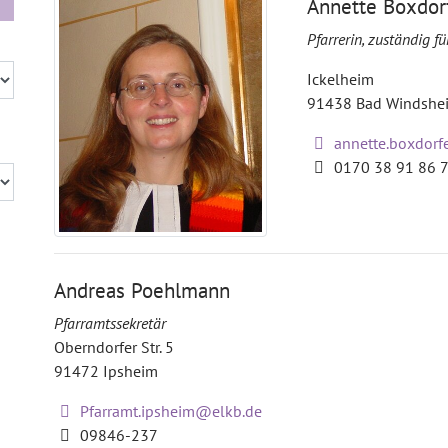
Annette Boxdor
Pfarrerin, zuständig f
Ickelheim
91438
Bad Windshe
annette.boxdorf
0170 38 91 86 
Andreas Poehlmann
Pfarramtssekretär
Oberndorfer Str. 5
91472
Ipsheim
Pfarramt.ipsheim@elkb.de
09846-237