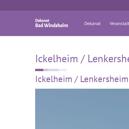
Zum Hauptinhalt springen
Dekanat
Veranstal
Ickelheim / Lenkers
Ickelheim / Lenkersheim