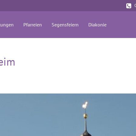
tungen
Pfarreien
Segensfeiern
Diakonie
heim