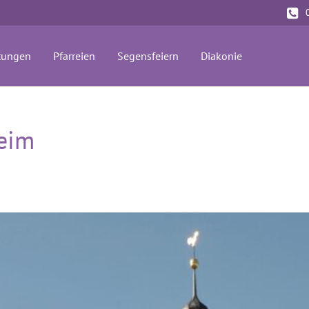
tungen
Pfarreien
Segensfeiern
Diakonie
heim