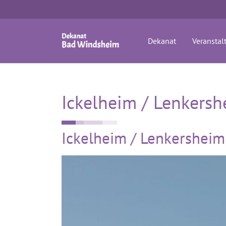
Zum Hauptinhalt springen
Dekanat
Veranstal
Ickelheim / Lenkers
Ickelheim / Lenkersheim