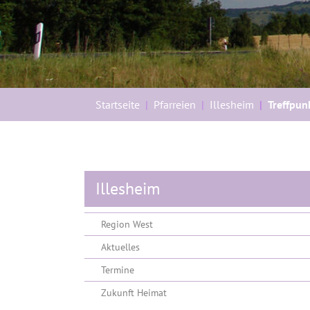
Sie sind hier:
Startseite
Pfarreien
Illesheim
Treffpun
Illesheim
Region West
Aktuelles
Termine
Zukunft Heimat