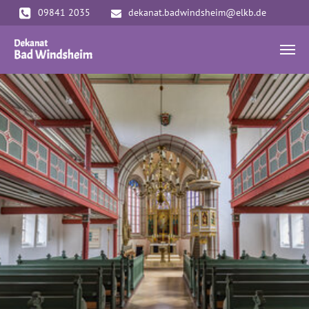
Zum Hauptinhalt springen
09841 2035
dekanat.badwindsheim@elkb.de