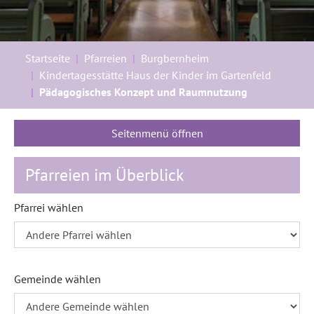
Sie sind hier:
Startseite
Pfarreien
Burgbernheim
Kindertagesstätte Haus der Kinder im Gartenfeld
Pädagogisches Konzept und Raumnutzung
Seitenmenü öffnen
Pfarreien im Überblick
Pfarrei wählen
Gemeinde wählen