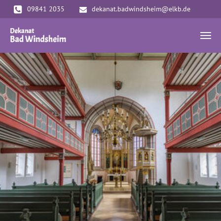
Zum Hauptinhalt springen
09841 2035
dekanat.badwindsheim@elkb.de