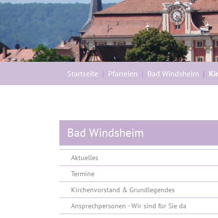
Sie sind hier:
Startseite
Pfarreien
Bad Windsheim
Ki
Bad Windsheim
Aktuelles
Termine
Kirchenvorstand & Grundlegendes
Ansprechpersonen - Wir sind für Sie da