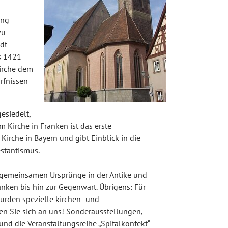
ung
zu
dt
s 1421
Kirche dem
rfnissen
esiedelt,
Kirche in Franken ist das erste
irche in Bayern und gibt Einblick in die
estantismus.
e gemeinsamen Ursprünge in der Antike und
anken bis hin zur Gegenwart. Übrigens: Für
rden spezielle kirchen- und
n Sie sich an uns! Sonderausstellungen,
d die Veranstaltungsreihe „Spitalkonfekt“