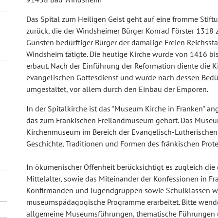
Das Spital zum Heiligen Geist geht auf eine fromme Stift
zurück, die der Windsheimer Bürger Konrad Förster 1318 
Gunsten bedürftiger Bürger der damalige Freien Reichssta
Windsheim tätigte. Die heutige Kirche wurde von 1416 bi
erbaut. Nach der Einführung der Reformation diente die 
evangelischen Gottesdienst und wurde nach dessen Bedü
umgestaltet, vor allem durch den Einbau der Emporen.
In der Spitalkirche ist das "Museum Kirche in Franken" ang
das zum Fränkischen Freilandmuseum gehört. Das Museum 
Kirchenmuseum im Bereich der Evangelisch-Lutherischen K
Geschichte, Traditionen und Formen des fränkischen Prot
In ökumenischer Offenheit berücksichtigt es zugleich di
Mittelalter, sowie das Miteinander der Konfessionen in Fr
Konfirmanden und Jugendgruppen sowie Schulklassen wu
museumspädagogische Programme erarbeitet. Bitte wende
allgemeine Museumsführungen, thematische Führungen un