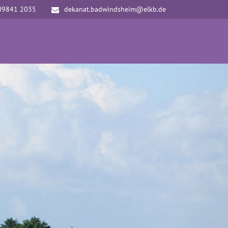
09841 2035
dekanat.badwindsheim@elkb.de