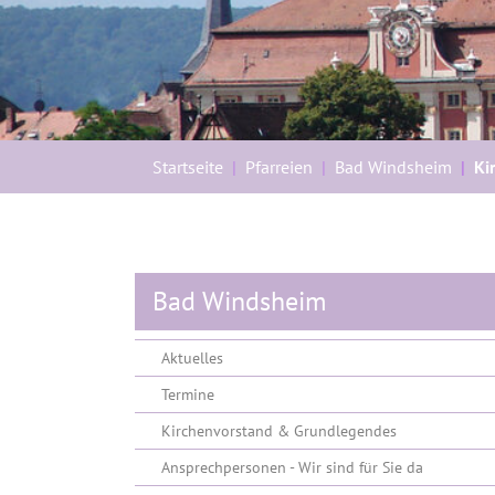
Sie sind hier:
Startseite
Pfarreien
Bad Windsheim
Ki
Bad Windsheim
Aktuelles
Termine
Kirchenvorstand & Grundlegendes
Ansprechpersonen - Wir sind für Sie da