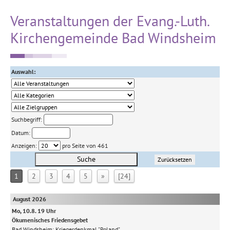
Veranstaltungen der Evang.-Luth.
Kirchengemeinde Bad Windsheim
Auswahl:
Suchbegriff:
Datum:
Anzeigen:
pro Seite von 461
Suche
Zurücksetzen
1
2
3
4
5
»
[24]
August 2026
Mo, 10.8. 19 Uhr
Ökumenisches Friedensgebet
Bad Windsheim:
Kriegerdenkmal "Roland"