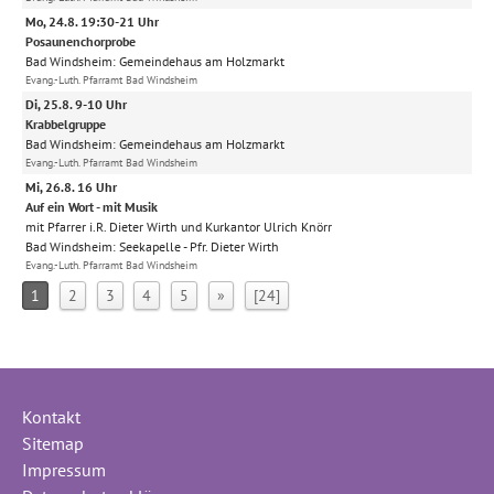
Mo, 24.8. 19:30-21 Uhr
Posaunenchorprobe
Bad Windsheim:
Gemeindehaus am Holzmarkt
Evang.-Luth. Pfarramt Bad Windsheim
Di, 25.8. 9-10 Uhr
Krabbelgruppe
Bad Windsheim:
Gemeindehaus am Holzmarkt
Evang.-Luth. Pfarramt Bad Windsheim
Mi, 26.8. 16 Uhr
Auf ein Wort - mit Musik
mit Pfarrer i.R. Dieter Wirth und Kurkantor Ulrich Knörr
Bad Windsheim:
Seekapelle
Pfr. Dieter Wirth
Evang.-Luth. Pfarramt Bad Windsheim
1
2
3
4
5
»
[24]
Kontakt
Sitemap
Impressum