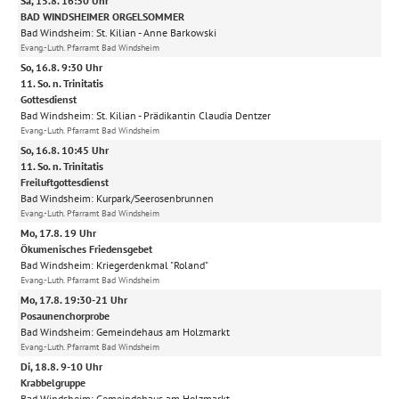
Sa, 15.8. 16:30 Uhr
BAD WINDSHEIMER ORGELSOMMER
Bad Windsheim:
St. Kilian
Anne Barkowski
Evang.-Luth. Pfarramt Bad Windsheim
So, 16.8. 9:30 Uhr
11. So. n. Trinitatis
Gottesdienst
Bad Windsheim:
St. Kilian
Prädikantin Claudia Dentzer
Evang.-Luth. Pfarramt Bad Windsheim
So, 16.8. 10:45 Uhr
11. So. n. Trinitatis
Freiluftgottesdienst
Bad Windsheim:
Kurpark/Seerosenbrunnen
Evang.-Luth. Pfarramt Bad Windsheim
Mo, 17.8. 19 Uhr
Ökumenisches Friedensgebet
Bad Windsheim:
Kriegerdenkmal "Roland"
Evang.-Luth. Pfarramt Bad Windsheim
Mo, 17.8. 19:30-21 Uhr
Posaunenchorprobe
Bad Windsheim:
Gemeindehaus am Holzmarkt
Evang.-Luth. Pfarramt Bad Windsheim
Di, 18.8. 9-10 Uhr
Krabbelgruppe
Bad Windsheim:
Gemeindehaus am Holzmarkt