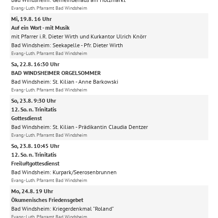
Evang.-Luth. Pfarramt Bad Windsheim
Mi, 19.8. 16 Uhr
Auf ein Wort - mit Musik
mit Pfarrer i.R. Dieter Wirth und Kurkantor Ulrich Knörr
Bad Windsheim:
Seekapelle
Pfr. Dieter Wirth
Evang.-Luth. Pfarramt Bad Windsheim
Sa, 22.8. 16:30 Uhr
BAD WINDSHEIMER ORGELSOMMER
Bad Windsheim:
St. Kilian
Anne Barkowski
Evang.-Luth. Pfarramt Bad Windsheim
So, 23.8. 9:30 Uhr
12. So. n. Trinitatis
Gottesdienst
Bad Windsheim:
St. Kilian
Prädikantin Claudia Dentzer
Evang.-Luth. Pfarramt Bad Windsheim
So, 23.8. 10:45 Uhr
12. So. n. Trinitatis
Freiluftgottesdienst
Bad Windsheim:
Kurpark/Seerosenbrunnen
Evang.-Luth. Pfarramt Bad Windsheim
Mo, 24.8. 19 Uhr
Ökumenisches Friedensgebet
Bad Windsheim:
Kriegerdenkmal "Roland"
Evang.-Luth. Pfarramt Bad Windsheim