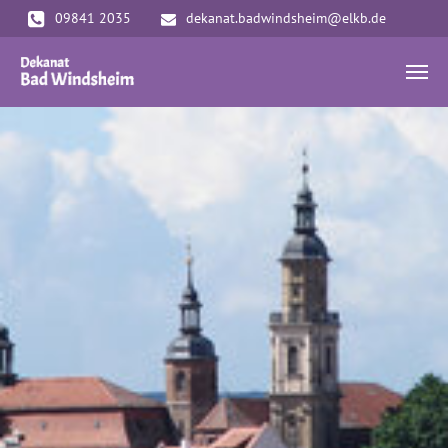
Zum Hauptinhalt springen
09841 2035
dekanat.badwindsheim@elkb.de