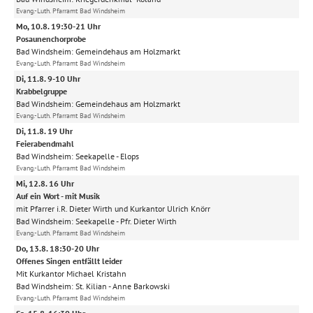
Evang.-Luth. Pfarramt Bad Windsheim
Mo, 10.8. 19:30-21 Uhr
Posaunenchorprobe
Bad Windsheim:
Gemeindehaus am Holzmarkt
Evang.-Luth. Pfarramt Bad Windsheim
Di, 11.8. 9-10 Uhr
Krabbelgruppe
Bad Windsheim:
Gemeindehaus am Holzmarkt
Evang.-Luth. Pfarramt Bad Windsheim
Di, 11.8. 19 Uhr
Feierabendmahl
Bad Windsheim:
Seekapelle
Elops
Evang.-Luth. Pfarramt Bad Windsheim
Mi, 12.8. 16 Uhr
Auf ein Wort - mit Musik
mit Pfarrer i.R. Dieter Wirth und Kurkantor Ulrich Knörr
Bad Windsheim:
Seekapelle
Pfr. Dieter Wirth
Evang.-Luth. Pfarramt Bad Windsheim
Do, 13.8. 18:30-20 Uhr
Offenes Singen entfällt leider
Mit Kurkantor Michael Kristahn
Bad Windsheim:
St. Kilian
Anne Barkowski
Evang.-Luth. Pfarramt Bad Windsheim